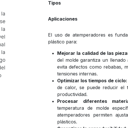
Tipos
 la
Aplicaciones
 se
 la
El uso de atemperadores es funda
el
plástico para:
pal
 la
Mejorar la calidad de las pieza
go
del molde garantiza un llenado 
evita defectos como rebabas, 
del
tensiones internas.
o
Optimizar los tiempos de ciclo:
de calor, se puede reducir el
productividad.
Procesar diferentes materia
temperatura de molde específ
atemperadores permiten ajus
plásticos.