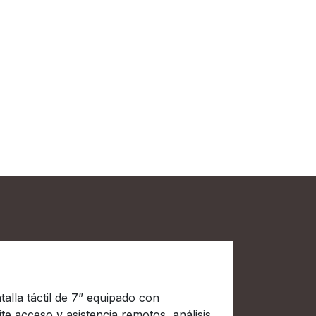
ogía 4.0”
alla táctil de 7” equipado con
te acceso y asistencia remotos, análisis