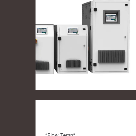
Eficiente energéticamente
“Flow Temp”