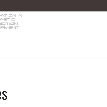
ótica
Inyectoras NPM
Fab. Moldes
Noti
es