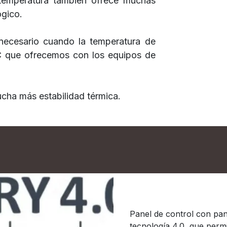
temperatura también ofrece muchas
ógico.
necesario cuando la temperatura de
ºC que ofrecemos con los equipos de
ucha más estabilidad térmica.
Muy fácil - “Tecnol
Panel de control con pant
tecnología 4.0, que permi