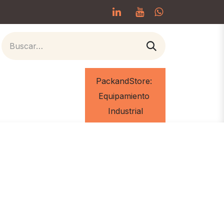
PackandStore:
cias
Info. inyectadores
Contacto
Equipamiento
Industrial