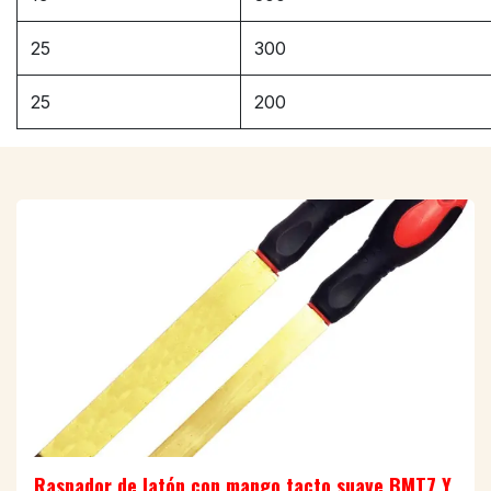
25
300
25
200
Raspador de latón con mango tacto suave BMT7 Y