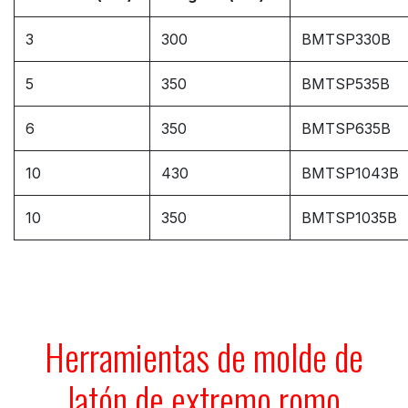
3
300
BMTSP330B
5
350
BMTSP535B
6
350
BMTSP635B
10
430
BMTSP1043B
10
350
BMTSP1035B
Herramientas de molde de
latón de extremo romo