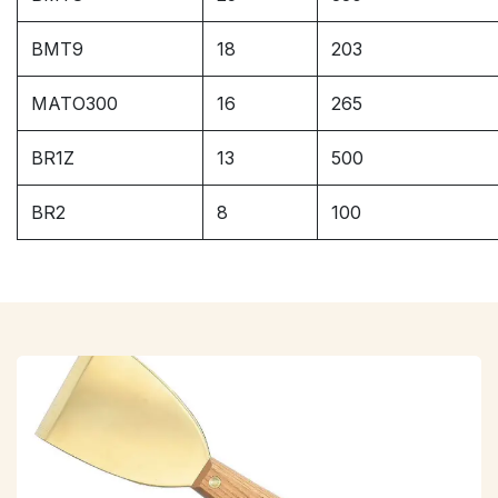
BMT9
18
203
MATO300
16
265
BR1Z
13
500
BR2
8
100