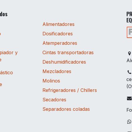
ados
PR
EQ
Alimentadores
o
Dosificadores
Atemperadores
piador y
Cintas transportadoras
e
Al
Deshumidificadores
Mezcladores
lástico
ce
Molinos
e
(O
Refrigeradores / Chillers
Secadores
Separadores coladas
Fo