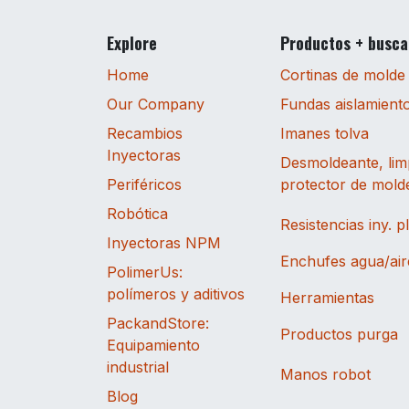
Explore
Productos + busc
Home
Cortinas de molde
Our Company
Fundas aislamient
Recambios
Imanes tolva
Inyectoras
Desmoldeante, lim
Periféricos
protector de mold
Robótica
Resistencias iny. p
Inyectoras NPM
Enchufes agua/air
PolimerUs:
polímeros y aditivos
Herramientas
PackandStore:
Productos purga
Equipamiento
industrial
Manos robot
Blog