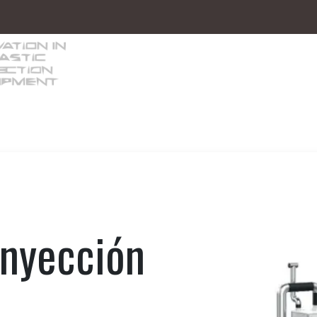
s/Equipos auxiliares
Robótica
Inyectoras 
inyección