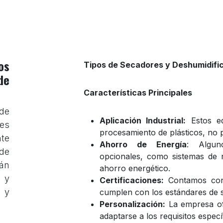
os
Tipos de Secadores y Deshumidifi
de
Características Principales
de
Aplicación Industrial:
Estos eq
es
procesamiento de plásticos, no 
nte
Ahorro de Energía
: Algun
 de
opcionales, como sistemas de r
án
ahorro energético.
 y
Certificaciones:
Contamos con 
 y
cumplen con los estándares de s
Personalización:
La empresa of
adaptarse a los requisitos especí