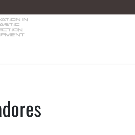
s/Equipos auxiliares
Robótica
Inyectoras 
adores