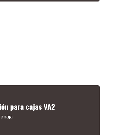
ión para cajas VA2
rabaja