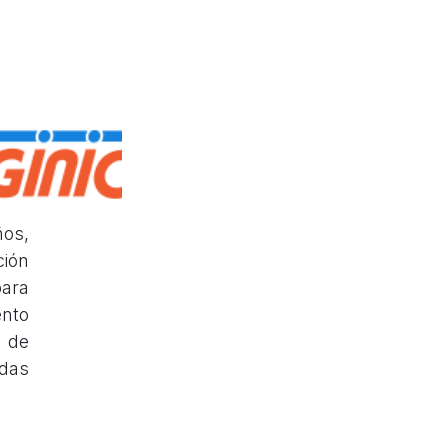
ños,
ción
ara
ento
 de
adas