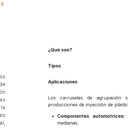
ES
¿Qué son?
Tipos
dos
Aplicaciones
 de
ión
Los carruseles de agrupación 
zas
producciones de inyección de plástic
la
es
Componentes automotrices:
E
al,
medianas.