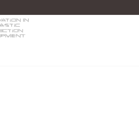
s/Equipos auxiliares
Robótica
Inyectoras 