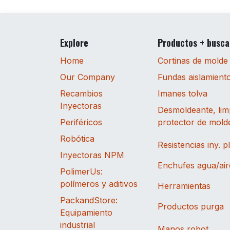
Explore
Productos + busc
Home
Cortinas de molde
Our Company
Fundas aislamient
Recambios
Imanes tolva
Inyectoras
Desmoldeante, lim
Periféricos
protector de mold
Robótica
Resistencias iny. p
Inyectoras NPM
Enchufes agua/air
PolimerUs:
polímeros y aditivos
Herramientas
PackandStore:
Productos purga
Equipamiento
industrial
Manos robot