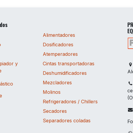
ados
PR
EQ
Alimentadores
o
Dosificadores
Atemperadores
piador y
Cintas transportadoras
e
Al
Deshumidificadores
Mezcladores
lástico
ce
Molinos
e
(O
Refrigeradores / Chillers
Secadores
Separadores coladas
Fo