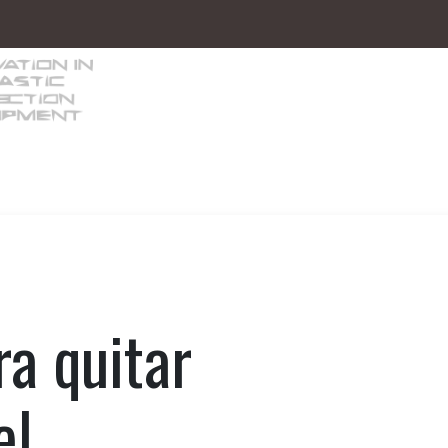
s/Equipos auxiliares
Robótica
Inyectoras 
a quitar
el